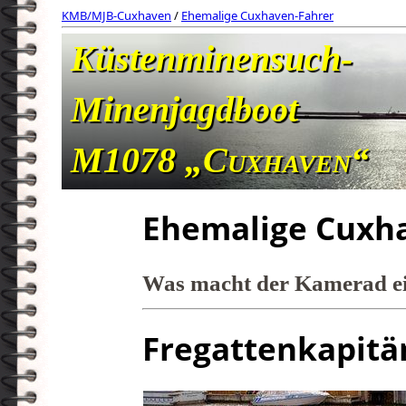
KMB/MJB-Cuxhaven
/
Ehemalige Cuxhaven-Fahrer
Küstenminensuch-
Minenjagdboot
M1078
„Cuxhaven“
Ehemalige Cuxh
Was macht der Kamerad ei
Fregattenkapitä